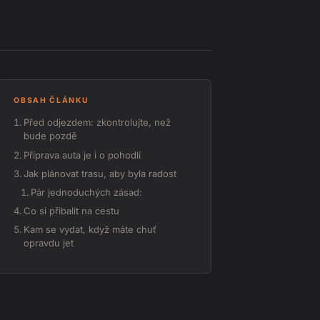
OBSAH ČLÁNKU
Před odjezdem: zkontrolujte, než
bude pozdě
Příprava auta je i o pohodlí
Jak plánovat trasu, aby byla radost
Pár jednoduchých zásad:
Co si přibalit na cestu
Kam se vydat, když máte chuť
opravdu jet
Na závěr
Může vás také zajímat