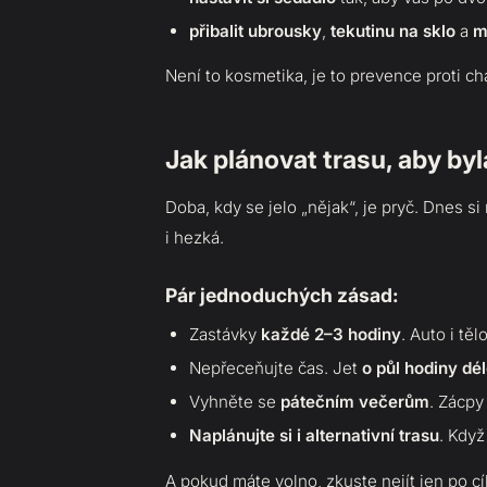
přibalit ubrousky
,
tekutinu na sklo
a
m
Není to kosmetika, je to prevence proti ch
Jak plánovat trasu, aby byl
Doba, kdy se jelo „nějak“, je pryč. Dnes si
i hezká.
Pár jednoduchých zásad:
Zastávky
každé 2–3 hodiny
. Auto i tě
Nepřeceňujte čas. Jet
o půl hodiny dé
Vyhněte se
pátečním večerům
. Zácpy 
Naplánujte si i alternativní trasu
. Když
A pokud máte volno, zkuste nejít jen po cí