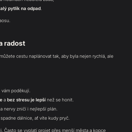
alý pytlík na odpad
.
aosu.
a radost
 můžete cestu naplánovat tak, aby byla nejen rychlá, ale
lo vám poděkují.
le
a
bez stresu
je lepší
než se honit.
a nervy zničí i nejlepší plán.
 spadne dálnice, ať víte kudy pryč.
li. Často se vyplatí projet přes menší města a kopce