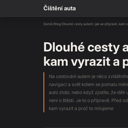
Čištění auta
Domů
/
Blog
/
Dlouhé cesty autem: jak se připravit, kam v
Dlouhé cesty au
kam vyrazit a 
Na cestování autem je něco zvláštního
navigaci a svět kolem se pomalu mění
auto zlobí, nebo když zjistíte, že dět
není o štěstí. Je to o přípravě. Před o
kam vyrazit a proč to milujeme