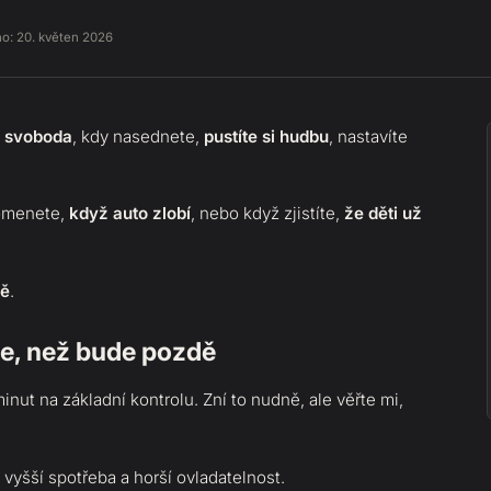
no:
20. květen 2026
a
svoboda
, kdy nasednete,
pustíte si hudbu
, nastavíte
pomenete,
když auto zlobí
, nebo když zjistíte,
že děti už
.
vě
.
te, než bude pozdě
minut na základní kontrolu. Zní to nudně, ale věřte mi,
vyšší spotřeba a horší ovladatelnost.