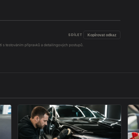
SDÍLET
Kopírovat odkaz
í s testováním přípravků a detailingových postupů.