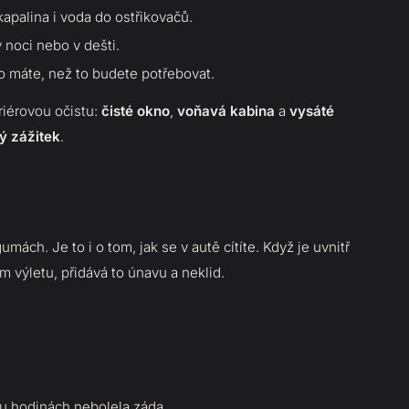
 kapalina i voda do ostřikovačů.
v noci nebo v dešti.
 co máte, než to budete potřebovat.
riérovou očistu:
čisté okno
,
voňavá kabina
a
vysáté
ý zážitek
.
ách. Je to i o tom, jak se v autě cítíte. Když je uvnitř
 výletu, přidává to únavu a neklid.
ou hodinách nebolela záda,