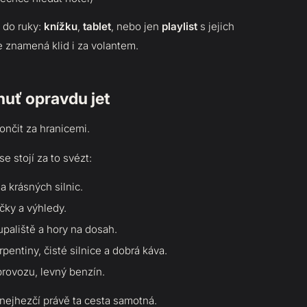
 do ruky:
knížku
,
tablet
, nebo jen
playlist
s jejich
 znamená klid i za volantem.
huť opravdu jet
ončit za hranicemi.
e stojí za to svézt:
 a krásných silnic.
táčky a výhledy.
upaliště a hory na dosah.
erpentiny, čisté silnice a dobrá káva.
provozu, levný benzín.
 nejhezčí právě ta cesta samotná.