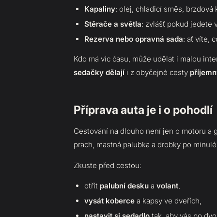
Kapaliny
: olej, chladicí směs, brzdová
Stěrače a světla
: zvlášť pokud jedete 
Rezerva nebo opravná sada
: ať víte,
Kdo má víc času, může udělat i malou inte
sedačky
dělají
i z obyčejné cesty
příjemn
Příprava auta je i o pohodlí
Cestování na dlouho není jen o motoru a gum
prach, mastná palubka a drobky po minulém
Zkuste před cestou:
otřít
palubní desku
a
volant
,
vysát koberce
a kapsy ve dveřích,
nastavit si sedadlo
tak, aby vás po dv