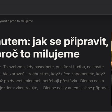
yrazit a proč to milujeme
tem: jak se připravit,
proč to milujeme
. Ta svoboda, kdy nasednete, pustíte si hudbu, nastavíte
. Ale zároveň i trochu stres, když něco zapomenete, když
i už po dvaceti minutách potřebují přestávku. Dlouhá cesta
djezdem: zkontrolujte, ... Dlouhé cesty autem: jak se připravit,