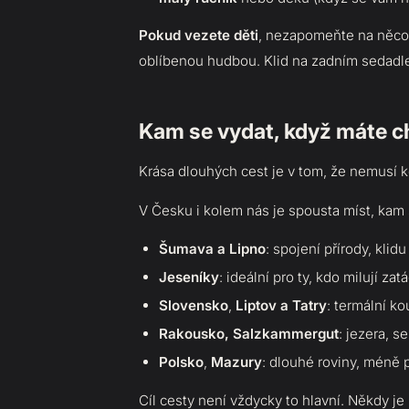
Pokud vezete děti
, nezapomeňte na něco
oblíbenou hudbou. Klid na zadním sedadle
Kam se vydat, když máte c
Krása dlouhých cest je v tom, že nemusí k
V Česku i kolem nás je spousta míst, kam s
Šumava a Lipno
: spojení přírody, klidu
Jeseníky
: ideální pro ty, kdo milují za
Slovensko
,
Liptov a Tatry
: termální ko
Rakousko,
Salzkammergut
: jezera, s
Polsko
,
Mazury
: dlouhé roviny, méně 
Cíl cesty není vždycky to hlavní. Někdy je