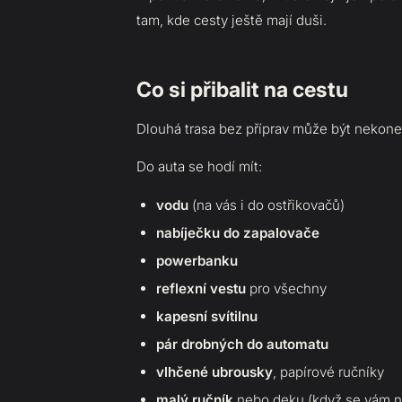
tam, kde cesty ještě mají duši.
Co si přibalit na cestu
Dlouhá trasa bez příprav může být nekone
Do auta se hodí mít:
vodu
(na vás i do ostřikovačů)
nabíječku do zapalovače
powerbanku
reflexní vestu
pro všechny
kapesní svítilnu
pár drobných do automatu
vlhčené ubrousky
, papírové ručníky
malý ručník
nebo deku (když se vám n