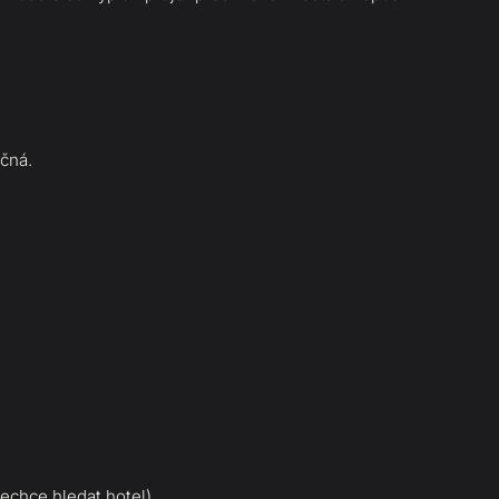
čná.
echce hledat hotel)