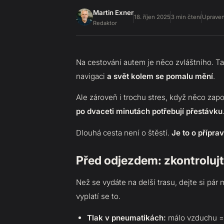
Martin Exner
18. říjen 2025
3 min čtení
Uprave
Redaktor
Na cestování autem je něco zvláštního. T
navigaci
a svět kolem se pomalu mění
.
Ale zároveň i trochu stres, když něco za
po dvaceti minutách potřebují přestávku
Dlouhá cesta není o štěstí.
Je to o přípra
Před odjezdem: zkontroluj
Než se vydáte na delší trasu, dejte si pár 
vyplatí se to.
Tlak v pneumatikách:
málo vzduchu = 